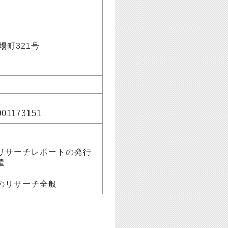
茅場町321号
1173151
リサーチレポートの発行
遣
のリサーチ全般