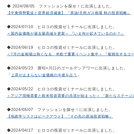
◆ 2024/08/05 ファッションを探せ！に出演しました。
【中東情勢緊迫と世界経済減速】 『原油/天然ガス相場 秋の投資戦略』
◆2024/07/10 ヒロコの投資ゼミナールに出演しました。
＜国内金価格が過去最高値を更新＞ 『いま何が起きているのか？』
◆2024/06/19 ヒロコの投資ゼミナールに出演しました。
＜7月の金相場は熱くなる、米欧で重要イベント集中＞ 『複雑化するゴ
◆2024/05/23 酒匂×川口のゴールデンアワーに出演しました。
「
」
上昇が止まらない金価格の今後を占う
◆2024/05/22 ヒロコの投資ゼミナールに出演しました。
＜アジア現物需要と欧米投資需要の共演が始まった＞ 『新たなステージ
◆2024/05/07 ファッションを探せ！に出演しました。
【地政学リスクはピークアウト】 『その先の原油投資戦略』
◆2024/04/17 ヒロコの投資ゼミナールに出演しました。