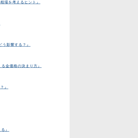
油相場を考えるヒント』
』
どう影響する？』
える金価格の決まり方』
か？』
える』