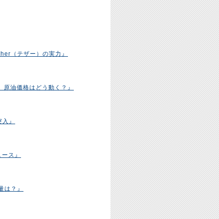
her（テザー）の実力』
、原油価格はどう動く？』
突入』
ュース』
入量は？』