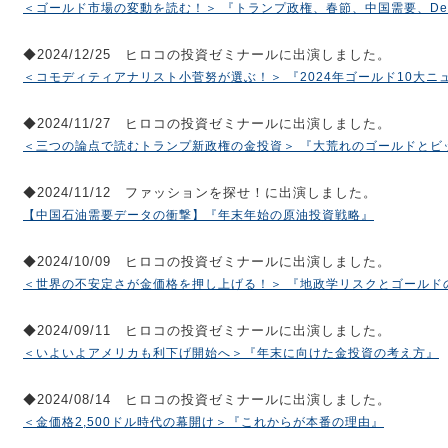
＜ゴールド市場の変動を読む！＞ 『トランプ政権、春節、中国需要、Dee
◆2024/12/25 ヒロコの投資ゼミナールに出演しました。
＜コモディティアナリスト小菅努が選ぶ！＞ 『2024年ゴールド10大ニ
◆2024/11/27 ヒロコの投資ゼミナールに出演しました。
＜三つの論点で読むトランプ新政権の金投資＞ 『大荒れのゴールドとビ
◆2024/11/12 ファッションを探せ！に出演しました。
【中国石油需要データの衝撃】『年末年始の原油投資戦略』
◆2024/10/09 ヒロコの投資ゼミナールに出演しました。
＜世界の不安定さが金価格を押し上げる！＞ 『地政学リスクとゴールド
◆2024/09/11 ヒロコの投資ゼミナールに出演しました。
＜いよいよアメリカも利下げ開始へ＞『年末に向けた金投資の考え方』
◆2024/08/14 ヒロコの投資ゼミナールに出演しました。
＜金価格2,500ドル時代の幕開け＞『これからが本番の理由』