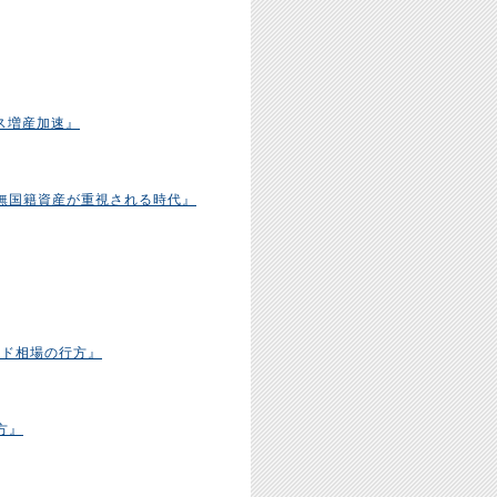
ス増産加速』
無国籍資産が重視される時代』
ルド相場の行方』
き方』