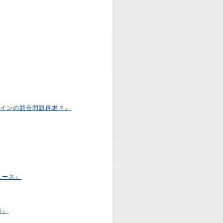
コインの競合問題再燃？』
ュース』
析』