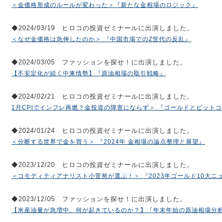
＜金価格形成のルールが変わった＞『新たな金相場のロジック』
◆2024/03/19 ヒロコの投資ゼミナールに出演しました。
＜なぜ金価格は急伸したのか＞ 『中国市場でのZ世代の反乱』
◆2024/03/05 ファッションを探せ！に出演しました。
【不安定化が続く中東情勢】『原油相場の取引戦略』
◆2024/02/21 ヒロコの投資ゼミナールに出演しました。
1月CPIでインフレ再燃？金投資の障害にならず＞ 『ゴールドとビット
◆2024/01/24 ヒロコの投資ゼミナールに出演しました。
＜分断する世界で金を買う＞ 『2024年 金相場の論点整理と展望』
◆2023/12/20 ヒロコの投資ゼミナールに出演しました。
＜コモディティアナリスト小菅努が選ぶ！＞ 『2023年ゴールド10大ニ
◆2023/12/05 ファッションを探せ！に出演しました。
【米産油量が急増中、何が起きているのか？】『年末年始の原油相場分