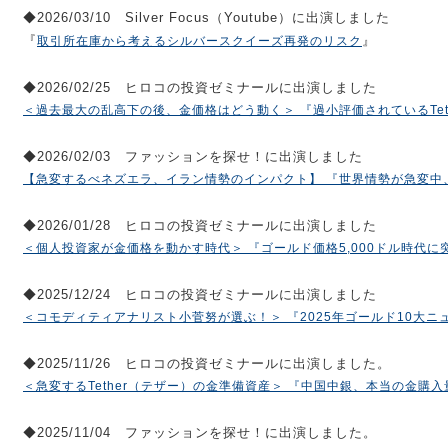
◆2026/03/10 Silver Focus（Youtube）に出演しました
『
』
取引所在庫から考えるシルバースクイーズ再発のリスク
◆2026/02/25 ヒロコの投資ゼミナールに出演しました
＜過去最大の乱高下の後、金価格はどう動く＞ 『過小評価されているTet
◆2026/02/03 ファッションを探せ！に出演しました
【急変するべネズエラ、イラン情勢のインパクト】 『世界情勢が急変中
◆2026/01/28 ヒロコの投資ゼミナールに出演しました
＜個人投資家が金価格を動かす時代＞ 『ゴールド価格5,000ドル時代に
◆2025/12/24 ヒロコの投資ゼミナールに出演しました
＜コモディティアナリスト小菅努が選ぶ！＞ 『2025年ゴールド10大ニ
◆2025/11/26 ヒロコの投資ゼミナールに出演しました。
＜急変するTether（テザー）の金準備資産＞ 『中国中銀、本当の金購
◆2025/11/04 ファッションを探せ！に出演しました。