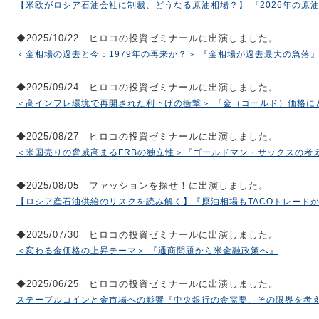
【米欧がロシア石油会社に制裁、どうなる原油相場？】 『2026年の原
◆2025/10/22 ヒロコの投資ゼミナールに出演しました。
＜金相場の過去と今：1979年の再来か？＞ 『金相場が過去最大の急落
◆2025/09/24 ヒロコの投資ゼミナールに出演しました。
＜高インフレ環境で再開された利下げの衝撃＞ 『金（ゴールド）価格に
◆2025/08/27 ヒロコの投資ゼミナールに出演しました。
＜米国売りの脅威高まるFRBの独立性＞『ゴールドマン・サックスの考
◆2025/08/05 ファッションを探せ！に出演しました。
【ロシア産石油供給のリスクを読み解く】『原油相場もTACOトレード
◆2025/07/30 ヒロコの投資ゼミナールに出演しました。
＜変わる金価格の上昇テーマ＞ 『通商問題から米金融政策へ』
◆2025/06/25 ヒロコの投資ゼミナールに出演しました。
ステーブルコインと金市場への影響『中央銀行の金需要、その限界を考