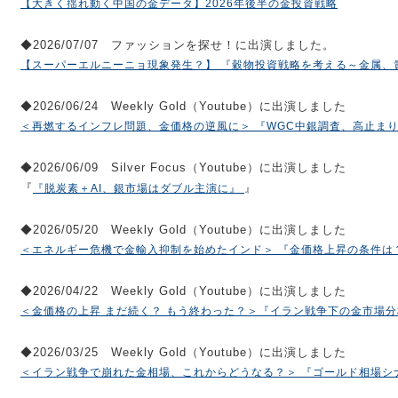
【大きく揺れ動く中国の金データ】2026年後半の金投資戦略
◆2026/07/07 ファッションを探せ！に出演しました。
【スーパーエルニーニョ現象発生？】 『穀物投資戦略を考える～金属、
◆2026/06/24 Weekly Gold（Youtube）に出演しました
＜再燃するインフレ問題、金価格の逆風に＞ 『WGC中銀調査、高止ま
◆2026/06/09 Silver Focus（Youtube）に出演しました
『
』
『脱炭素＋AI、銀市場はダブル主演に』
◆2026/05/20 Weekly Gold（Youtube）に出演しました
＜エネルギー危機で金輸入抑制を始めたインド＞ 『金価格上昇の条件は
◆2026/04/22 Weekly Gold（Youtube）に出演しました
＜金価格の上昇 まだ続く？ もう終わった？＞『イラン戦争下の金市場分
◆2026/03/25 Weekly Gold（Youtube）に出演しました
＜イラン戦争で崩れた金相場、これからどうなる？＞ 『ゴールド相場シ