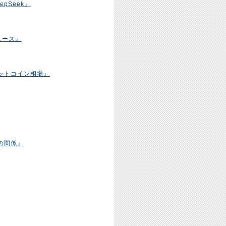
pSeek』
ュース』
ットコイン相場』
の関係』