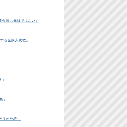
貴金属も無縁ではない』
りする金購入意欲』
？』
析』
ナリオ分析』